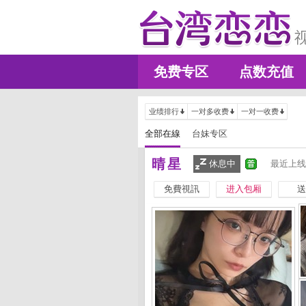
免费专区
点数充值
业绩排行
一对多收费
一对一收费
全部在線
台妹专区
晴星
休息中
最近上线
免費視訊
进入包厢
送