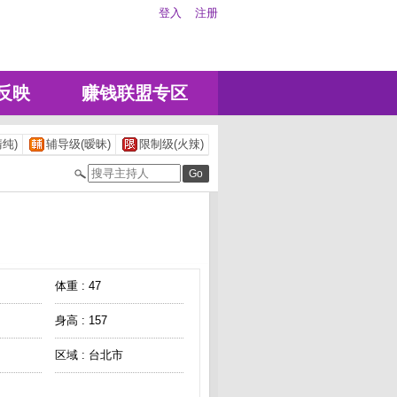
登入
注册
反映
赚钱联盟专区
纯)
辅导级(暧昧)
限制级(火辣)
体重 : 47
身高 : 157
区域 : 台北市