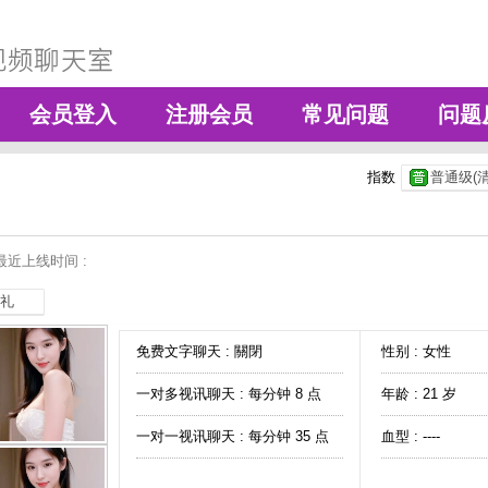
会员登入
注册会员
常见问题
问题
指数
普通级(清
最近上线时间 :
礼
免费文字聊天 :
關閉
性别 : 女性
一对多视讯聊天 :
每分钟 8 点
年龄 : 21 岁
一对一视讯聊天 :
每分钟 35 点
血型 : ----