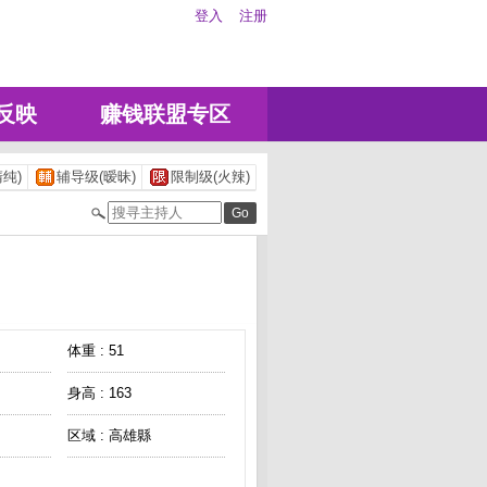
登入
注册
反映
赚钱联盟专区
纯)
辅导级(暧昧)
限制级(火辣)
体重 : 51
身高 : 163
区域 : 高雄縣