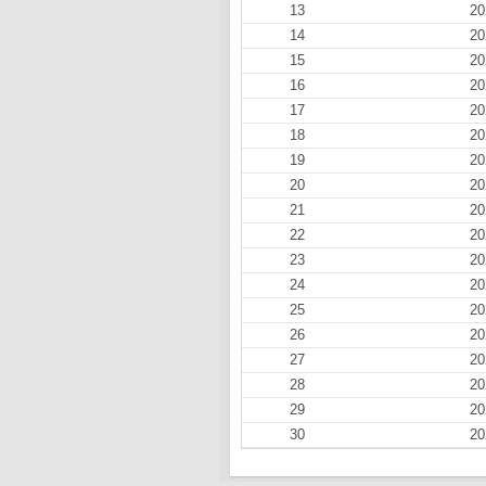
13
20
14
20
15
20
16
20
17
20
18
20
19
20
20
20
21
20
22
20
23
20
24
20
25
20
26
20
27
20
28
20
29
20
30
20