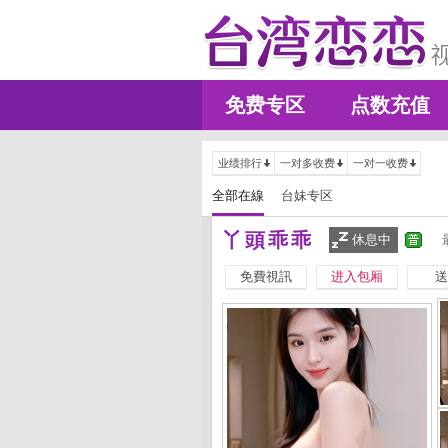
免费专区
点数充值
业绩排行
一对多收费
一对一收费
全部在線
台妹专区
丫頭乖乖
休息中
免費視訊
进入包厢
送